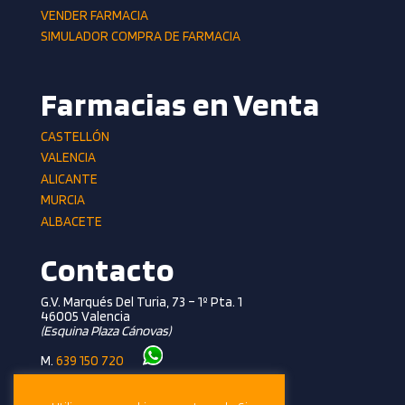
VENDER FARMACIA
SIMULADOR COMPRA DE FARMACIA
Farmacias en Venta
CASTELLÓN
VALENCIA
ALICANTE
MURCIA
ALBACETE
Contacto
G.V. Marqués Del Turia, 73 – 1º Pta. 1
46005 Valencia
(esquina Plaza Cánovas)
M.
639 150 720
T.
961 362 281
info@farmalevante.com