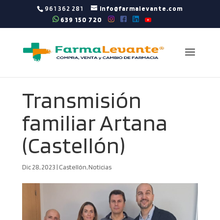
961 362 281
info@farmalevante.com
639 150 720
Transmisión
familiar Artana
(Castellón)
Dic 28, 2023
|
Castellón
,
Noticias