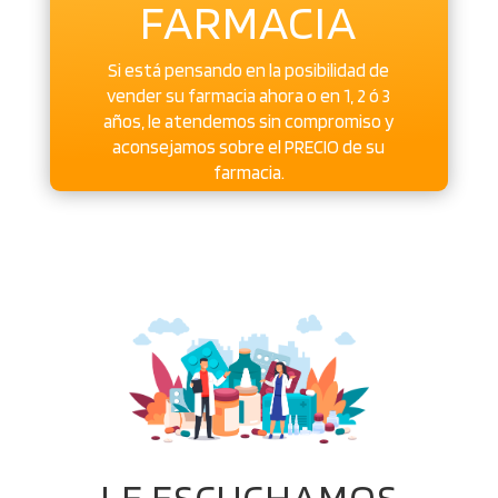
FARMACIA
Si está pensando en la posibilidad de
vender su farmacia ahora o en 1, 2 ó 3
años, le atendemos sin compromiso y
aconsejamos sobre el PRECIO de su
farmacia.
LE ESCUCHAMOS