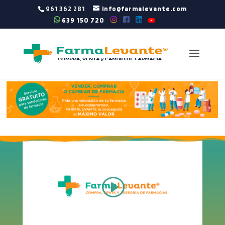
961 362 281
info@farmalevante.com
639 150 720