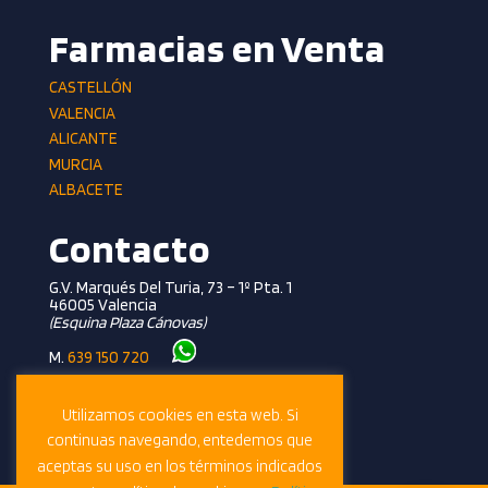
Farmacias en Venta
CASTELLÓN
VALENCIA
ALICANTE
MURCIA
ALBACETE
Contacto
G.V. Marqués Del Turia, 73 – 1º Pta. 1
46005 Valencia
(esquina Plaza Cánovas)
M.
639 150 720
T.
961 362 281
info@farmalevante.com
Utilizamos cookies en esta web. Si
continuas navegando, entedemos que
aceptas su uso en los términos indicados