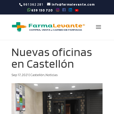
961 362 281
info@farmalevante.com
639 150 720
Nuevas oficinas
en Castellón
Sep 17, 2021
|
Castellón
,
Noticias