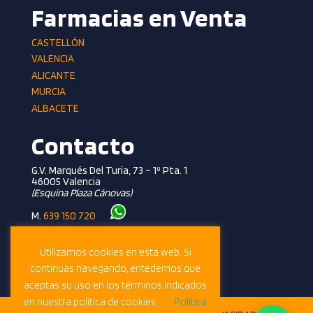
Farmacias en Venta
CASTELLÓN
VALENCIA
ALICANTE
MURCIA
ALBACETE
Contacto
G.V. Marqués Del Turia, 73 – 1º Pta. 1
46005 Valencia
(esquina Plaza Cánovas)
M.
639 150 720
T.
961 362 281
info@farmalevante.com
Utilizamos cookies en esta web. Si
continuas navegando, entedemos que
aceptas su uso en los términos indicados
en nuestra política de cookies.
Política