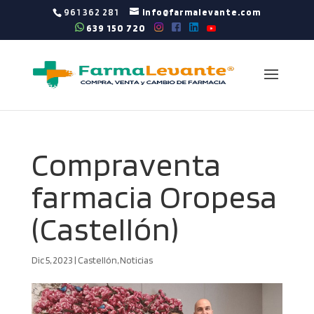
961 362 281
info@farmalevante.com
639 150 720
Compraventa
farmacia Oropesa
(Castellón)
Dic 5, 2023
|
Castellón
,
Noticias