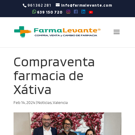
961 362 281
info@farmalevante.com
639 150 720
Compraventa
farmacia de
Xátiva
Feb 14, 2024
|
Noticias
,
Valencia