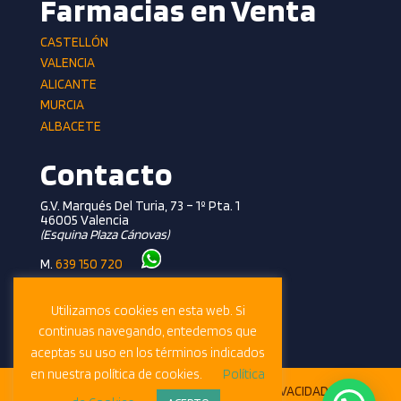
Farmacias en Venta
CASTELLÓN
VALENCIA
ALICANTE
MURCIA
ALBACETE
Contacto
G.V. Marqués Del Turia, 73 – 1º Pta. 1
46005 Valencia
(esquina Plaza Cánovas)
M.
639 150 720
T.
961 362 281
info@farmalevante.com
Utilizamos cookies en esta web. Si
continuas navegando, entedemos que
aceptas su uso en los términos indicados
en nuestra política de cookies.
Política
© FarmaLevante 2024 |
POLÍTICA PRIVACIDAD
|