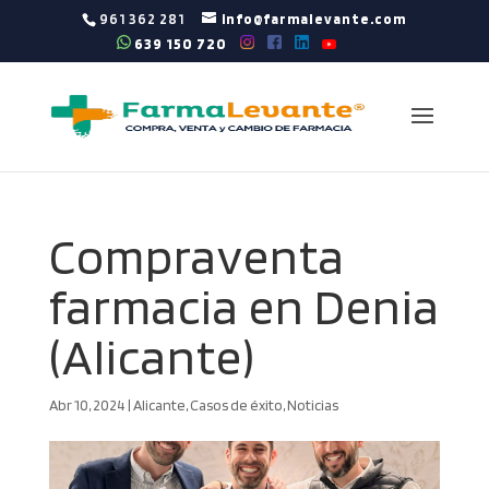
961 362 281
info@farmalevante.com
639 150 720
Compraventa
farmacia en Denia
(Alicante)
Abr 10, 2024
|
Alicante
,
Casos de éxito
,
Noticias