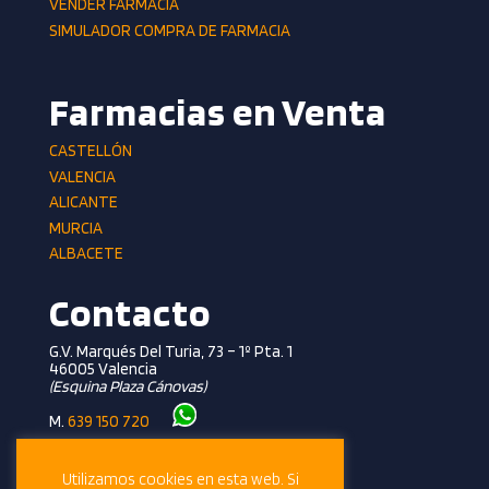
VENDER FARMACIA
SIMULADOR COMPRA DE FARMACIA
Farmacias en Venta
CASTELLÓN
VALENCIA
ALICANTE
MURCIA
ALBACETE
Contacto
G.V. Marqués Del Turia, 73 – 1º Pta. 1
46005 Valencia
(esquina Plaza Cánovas)
M.
639 150 720
T.
961 362 281
info@farmalevante.com
Utilizamos cookies en esta web. Si