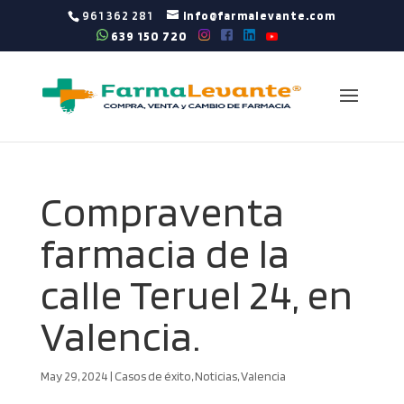
961 362 281
info@farmalevante.com
639 150 720
Compraventa
farmacia de la
calle Teruel 24, en
Valencia.
May 29, 2024
|
Casos de éxito
,
Noticias
,
Valencia